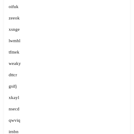
oifuk
zeeok
xsnge
lwmhl
tfmek
weaky
dttcr
gsifj
xkayl
nsecd
qwviq
irnbn