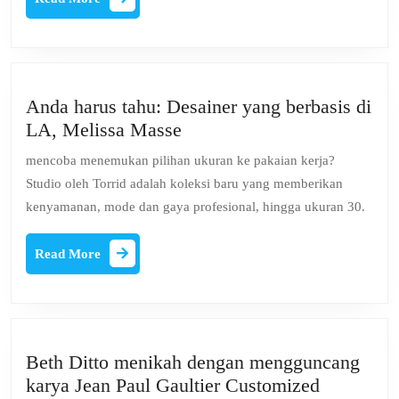
More
Anda harus tahu: Desainer yang berbasis di
Anda
LA, Melissa Masse
harus
mencoba menemukan pilihan ukuran ke pakaian kerja?
tahu:
Studio oleh Torrid adalah koleksi baru yang memberikan
Desainer
kenyamanan, mode dan gaya profesional, hingga ukuran 30.
yang
berbasis
Read
Read More
di
More
LA,
Melissa
Masse
Beth Ditto menikah dengan mengguncang
Beth
karya Jean Paul Gaultier Customized