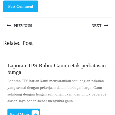
Post
PREVIOUS
NEXT
navigation
Previous
Next
Related Post
post:
post:
Laporan TPS Rabu: Gaun cetak perbatasan
Laporan
bunga
TPS
Laporan TPS harian kami menyarankan satu bagian pakaian
Rabu:
yang sesuai dengan pekerjaan dalam berbagai harga. Gaun
Gaun
selubung dengan lengan sulit ditemukan, dan untuk beberapa
cetak
alasan saya benar -benar menyukai gaun
perbatasan
bunga
Read
Read More