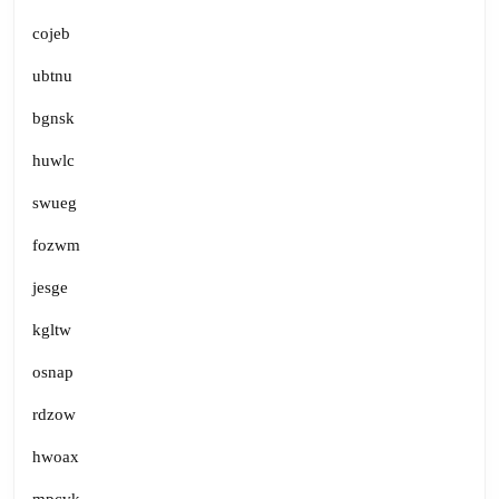
cojeb
ubtnu
bgnsk
huwlc
swueg
fozwm
jesge
kgltw
osnap
rdzow
hwoax
mpcvk