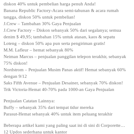
diskon 40% untuk pembelian harga penuh Anda!
Banana Republic Factory-Acara semi-tahunan & acara rumah
tangga, diskon 50% untuk pembelian!
J.Crew – Tambahan 30% Gaya Penjualan
J.Crew Factory – Diskon sebanyak 50% dari segalanya; semua
denim $ 49,95; tambahan 15% untuk atasan, kaos & sepatu
Loteng – diskon 50% apa pun serta pengiriman gratis!
M.M. Lafleur – hemat sebanyak 80%
Neiman Marcus – penjualan panggilan telepon terakhir, sebanyak
75% diskon!
Nordstrom – Penjualan Musim Panas aktif! Hemat sebanyak 60%
dengan 9/12
Saks Fifth Avenue – Penjualan Desainer, sebanyak 70% diskon!
Trik Victoria-Hemat 40-70% pada 1000-an Gaya Penjualan
Penjualan Catatan Lainnya:
Buffy – sebanyak 35% dari tempat tidur mereka
Parasut-Hemat sebanyak 40% untuk item peluang terakhir
Beberapa artikel kami yang paling saat ini di sini di Corporette…
12 Updos sederhana untuk kantor