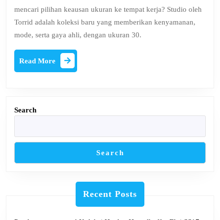
Ditto
mencari pilihan keausan ukuran ke tempat kerja? Studio oleh
menikah
Torrid adalah koleksi baru yang memberikan kenyamanan,
dengan
mode, serta gaya ahli, dengan ukuran 30.
menggun
karya
Read
Read More
Jean
More
Paul
Gaultier
Customiz
Search
Search
Recent Posts