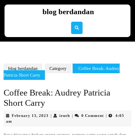
Skip
to
blog berdandan
content
Skip
to
content
blog berdandan
Category
Coffee Break: Audrey
Patricia Short Carry
Coffee Break: Audrey Patricia
Short Carry
February
ieueh
February 13, 2023
ieueh
0 Comment
4:05
|
|
|
13,
am
2023
Saya biasanya bukan orang oranye, namun carry yang cerah dan