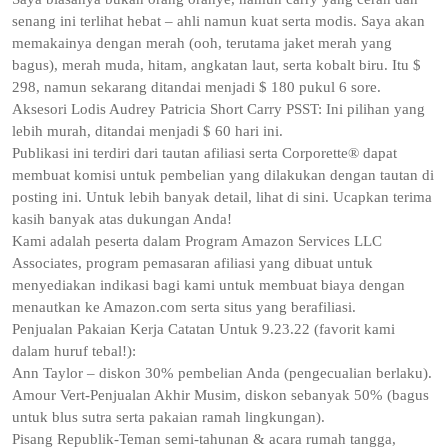
senang ini terlihat hebat – ahli namun kuat serta modis. Saya akan
memakainya dengan merah (ooh, terutama jaket merah yang
bagus), merah muda, hitam, angkatan laut, serta kobalt biru. Itu $
298, namun sekarang ditandai menjadi $ 180 pukul 6 sore.
Aksesori Lodis Audrey Patricia Short Carry PSST: Ini pilihan yang
lebih murah, ditandai menjadi $ 60 hari ini.
Publikasi ini terdiri dari tautan afiliasi serta Corporette® dapat
membuat komisi untuk pembelian yang dilakukan dengan tautan di
posting ini. Untuk lebih banyak detail, lihat di sini. Ucapkan terima
kasih banyak atas dukungan Anda!
Kami adalah peserta dalam Program Amazon Services LLC
Associates, program pemasaran afiliasi yang dibuat untuk
menyediakan indikasi bagi kami untuk membuat biaya dengan
menautkan ke Amazon.com serta situs yang berafiliasi.
Penjualan Pakaian Kerja Catatan Untuk 9.23.22 (favorit kami
dalam huruf tebal!):
Ann Taylor – diskon 30% pembelian Anda (pengecualian berlaku).
Amour Vert-Penjualan Akhir Musim, diskon sebanyak 50% (bagus
untuk blus sutra serta pakaian ramah lingkungan).
Pisang Republik-Teman semi-tahunan & acara rumah tangga,