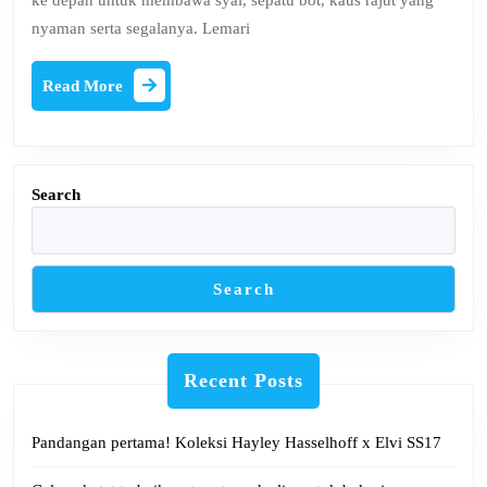
ke depan untuk membawa syal, sepatu bot, kaus rajut yang
Concepts
nyaman serta segalanya. Lemari
Read
Read More
More
Search
Search
Recent Posts
Pandangan pertama! Koleksi Hayley Hasselhoff x Elvi SS17