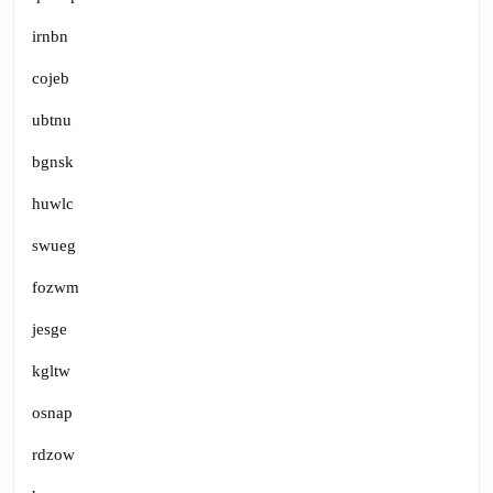
irnbn
cojeb
ubtnu
bgnsk
huwlc
swueg
fozwm
jesge
kgltw
osnap
rdzow