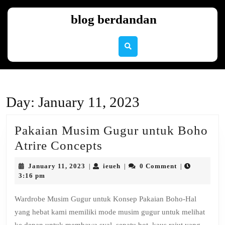
Skip
to
blog berdandan
content
Skip
to
content
Day:
January 11, 2023
Pakaian Musim Gugur untuk Boho
Pakaian
Atrire Concepts
Musim
January
ieueh
January 11, 2023
ieueh
0 Comment
|
|
|
Gugur
11,
3:16 pm
2023
untuk
Wardrobe Musim Gugur untuk Konsep Pakaian Boho-Hal
Boho
yang hebat kami memiliki mode musim gugur untuk melihat
Atrire