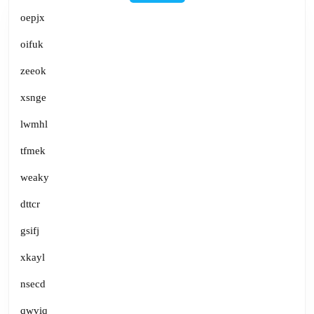
oepjx
oifuk
zeeok
xsnge
lwmhl
tfmek
weaky
dttcr
gsifj
xkayl
nsecd
qwviq